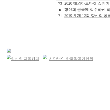
2020 해외아트마켓 쇼케이
73
향신회 콩쿨에 접수하신 
▶
2019년 제 12회 향신회 콩
71
향신회 다음카페
사단법인 한국작곡가협회